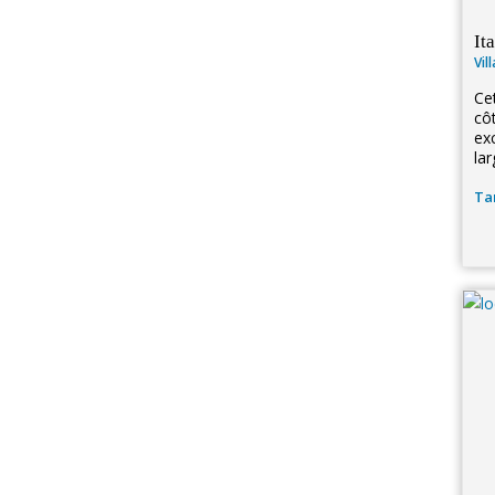
It
Vil
Cet
cô
ex
lar
Tar