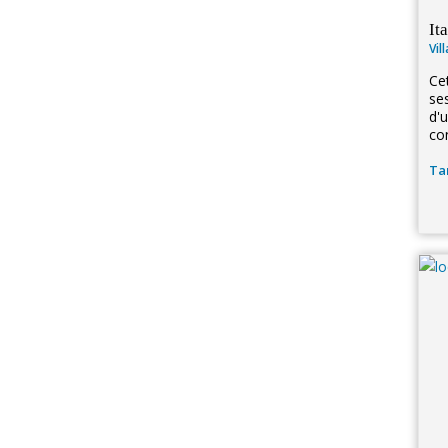
It
Vil
Cet
se
d'u
co
Tar