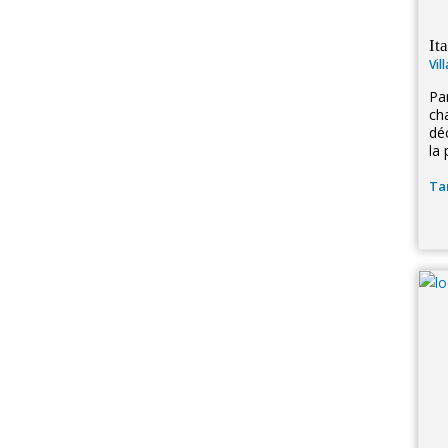
It
Vil
Pa
ch
dé
la 
Tar