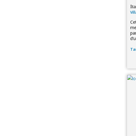
Ita
Vil
Cet
mer
pa
d’u
Tar