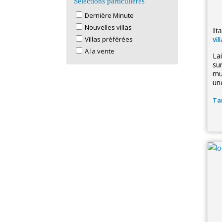
Sélections particulières
Dernière Minute
Nouvelles villas
It
Villas préférées
Vil
A la vente
La
su
mu
un
Tar