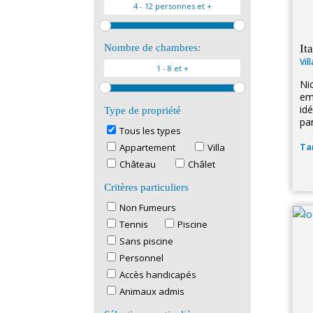
Ita
Nombre de chambres:
Vil
Nic
em
id
Type de propriété
pa
Tous les types
Tar
Appartement
Villa
Château
Châlet
Critères particuliers
Non Fumeurs
Tennis
Piscine
Sans piscine
Personnel
Accès handicapés
Animaux admis