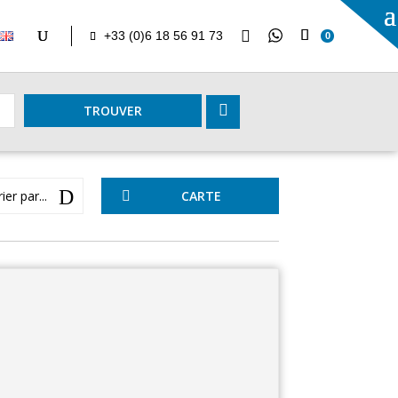

+33 (0)6 18 56 91 73
0

TROUVER
D
ier par...
CARTE
