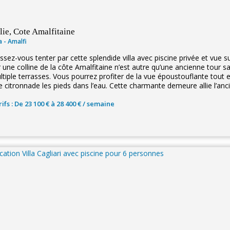
alie, Cote Amalfitaine
la - Amalfi
issez-vous tenter par cette splendide villa avec piscine privée et vue 
r une colline de la côte Amalfitaine n’est autre qu’une ancienne tour s
ltiple terrasses. Vous pourrez profiter de la vue époustouflante tout 
e citronnade les pieds dans l’eau. Cette charmante demeure allie l’anci
ifs : De 23 100 € à 28 400 € / semaine