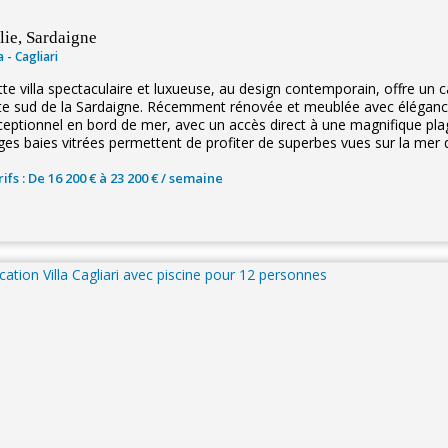
alie, Sardaigne
la - Cagliari
te villa spectaculaire et luxueuse, au design contemporain, offre un ca
te sud de la Sardaigne. Récemment rénovée et meublée avec élégance
ceptionnel en bord de mer, avec un accès direct à une magnifique plag
ges baies vitrées permettent de profiter de superbes vues sur la mer d
ifs : De 16 200 € à 23 200 € / semaine