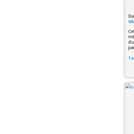
It
Vil
Cet
mé
d’
pai
Tar