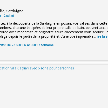
alie, Sardaigne
la - Cagliari
rtez à la découverte de la Sardaigne en posant vos valises dans cette m
ambres, chacune équipées de leur propre salle de bain, peuvent accueill
corée avec modernité et originalité saura directement vous séduire. Ic
plage depuis le jardin de la propriété et d’une vue imprenable...
lire la s
ifs : De 22 800 € à 48 300 € / semaine