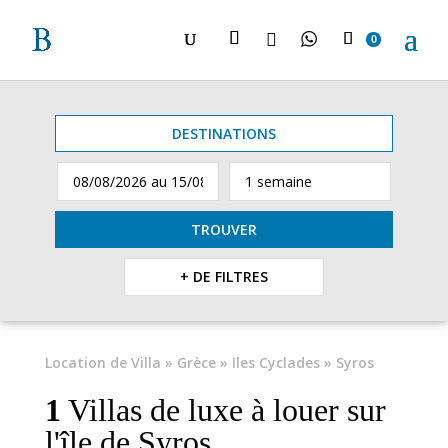

0
DESTINATIONS
TROUVER
+ DE FILTRES
Location de Villa
»
Grèce
»
Iles Cyclades
» Syros
1
Villas de luxe à louer sur
l'île de Syros