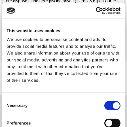
Elle dispose d'une belle piscine privée (12 m x 5 m) entourée
par une terrasse en bois et aménagée de chaises longues et
de parasols. Des nombreux balcons et terrasses, les hôtes
bénéficient de superbes vues. La belle décoration et les
équipements lumineux font de cette propriété un endroit de
toute beauté.
lire la suite...
This website uses cookies
Tarifs : De 18 900 € à 22 900 € / semaine
We use cookies to personalise content and ads, to
provide social media features and to analyse our traffic.
12 Personnes -
6 Chambres
We also share information about your use of our site with
our social media, advertising and analytics partners who
may combine it with other information that you’ve
provided to them or that they’ve collected from your use
1 / 1
Résultats suivants
of their services.
Consent
Necessary
Selection
NEWSLETTER
Preferences