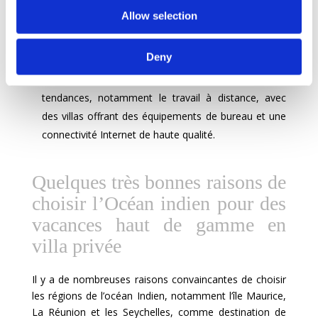
Les villas de luxe ont renforcé leur engagement
Allow selection
envers la durabilité et l’écotourisme, en mettant en
place des pratiques respectueuses de
Deny
l’environnement.
Les voyages de luxe se sont adaptés aux nouvelles
tendances, notamment le travail à distance, avec
des villas offrant des équipements de bureau et une
connectivité Internet de haute qualité.
Quelques très bonnes raisons de
choisir l’Océan indien pour des
vacances haut de gamme en
villa privée
Il y a de nombreuses raisons convaincantes de choisir
les régions de l’océan Indien, notamment l’île Maurice,
La Réunion et les Seychelles, comme destination de