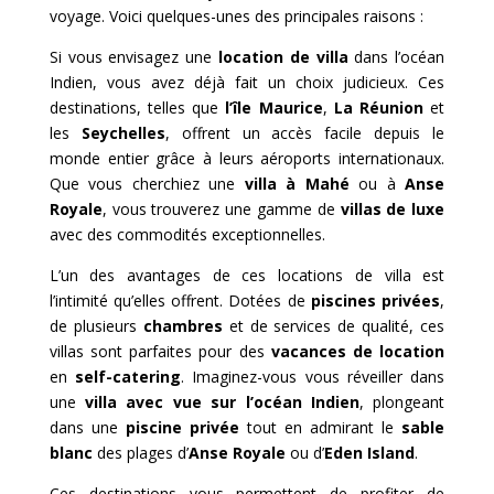
voyage. Voici quelques-unes des principales raisons :
Si vous envisagez une
location de villa
dans l’océan
Indien, vous avez déjà fait un choix judicieux. Ces
destinations, telles que
l’île Maurice
,
La Réunion
et
les
Seychelles
, offrent un accès facile depuis le
monde entier grâce à leurs aéroports internationaux.
Que vous cherchiez une
villa à Mahé
ou à
Anse
Royale
, vous trouverez une gamme de
villas de luxe
avec des commodités exceptionnelles.
L’un des avantages de ces locations de villa est
l’intimité qu’elles offrent. Dotées de
piscines privées
,
de plusieurs
chambres
et de services de qualité, ces
villas sont parfaites pour des
vacances de location
en
self-catering
. Imaginez-vous vous réveiller dans
une
villa avec vue sur l’océan Indien
, plongeant
dans une
piscine privée
tout en admirant le
sable
blanc
des plages d’
Anse Royale
ou d’
Eden Island
.
Ces destinations vous permettent de profiter de