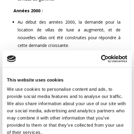
Années 2000 :
Au début des années 2000, la demande pour la
location de villas de luxe a augmenté, et de
nouvelles villas ont été construites pour répondre à
cette demande croissante.
La Réunion est devenue une destination de plus en
plus prisée pour les amoureux de la nature et les
randonneurs, attirant des voyageurs en quête
d’aventure.
This website uses cookies
Les villas de luxe ont commencé à offrir des services
We use cookies to personalise content and ads, to
plus personnalisés, tels que des chefs privés, des
provide social media features and to analyse our traffic.
majordomes et des services de spa.
We also share information about your use of our site with
our social media, advertising and analytics partners who
Années 2010 :
may combine it with other information that you’ve
Les années 2010 ont vu une expansion rapide de
provided to them or that they’ve collected from your use
l’industrie du tourisme de luxe dans la région de
of their services.