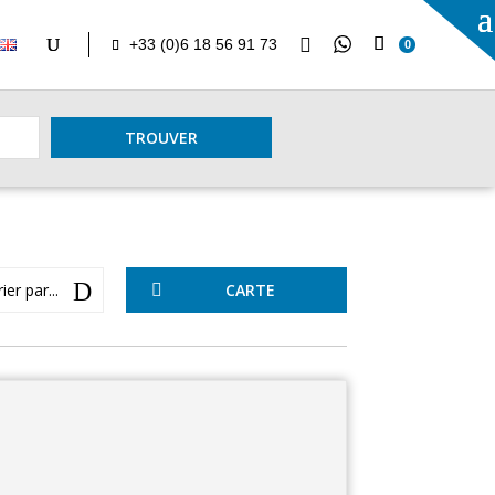

+33 (0)6 18 56 91 73
0
TROUVER
D
ier par...
CARTE
