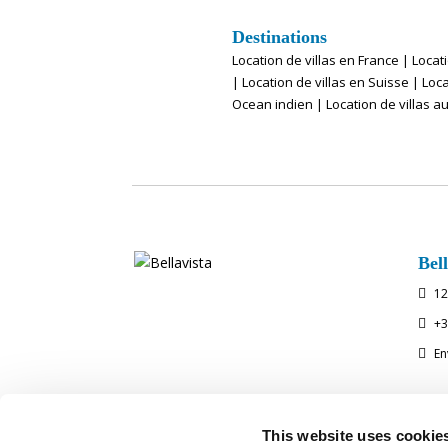
Destinations
Location de villas en France
|
Locat
|
Location de villas en Suisse
|
Loca
Ocean indien
|
Location de villas a
Bell
12

+3

En

Sui
This website uses cookie