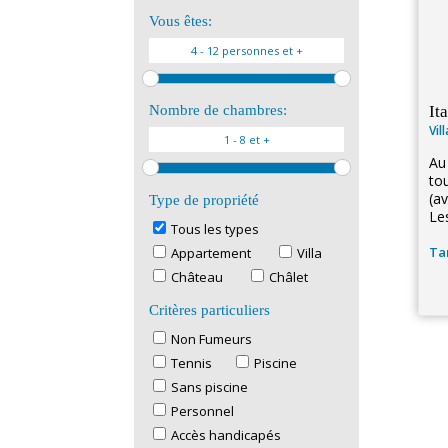
Vous êtes:
It
Nombre de chambres:
Vil
Au
to
(av
Type de propriété
Les
Tous les types
Tar
Appartement
Villa
Château
Châlet
Critères particuliers
Non Fumeurs
Tennis
Piscine
Sans piscine
Personnel
Accès handicapés