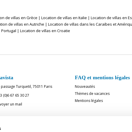
ion de villas en Grèce
|
Location de villas en Italie
|
Location de villas en 
tion de villas en Autriche
|
Location de villas dans les Caraïbes et Amériq
u Portugal
|
Location de villas en Croatie
avista
FAQ et mentions légales
 passage Turquetil, 75011 Paris
Nouveautés
Thèmes de vacances
3 (0)6 67 65 30 27
Mentions légales
voyer un mail
vez-nous
s