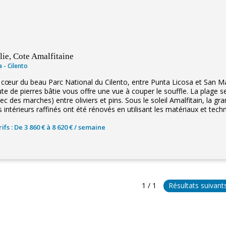
alie, Cote Amalfitaine
la - Cilento
 cœur du beau Parc National du Cilento, entre Punta Licosa et San Mar
ute de pierres bâtie vous offre une vue à couper le souffle. La plage 
ec des marches) entre oliviers et pins. Sous le soleil Amalfitain, la gr
 intérieurs raffinés ont été rénovés en utilisant les matériaux et techn
ifs : De 3 860 € à 8 620 € / semaine
1 / 1
Résultats suivant