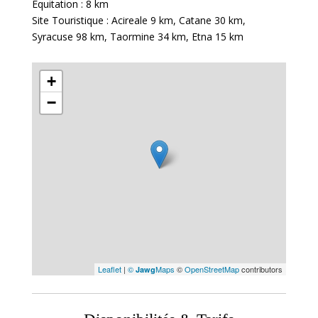
Equitation :
8 km
Site Touristique : Acireale
9 km
, Catane
30 km
,
Syracuse
98 km
, Taormine
34 km
, Etna
15 km
+
−
Leaflet
|
©
Maps
©
OpenStreetMap
contributors
Jawg