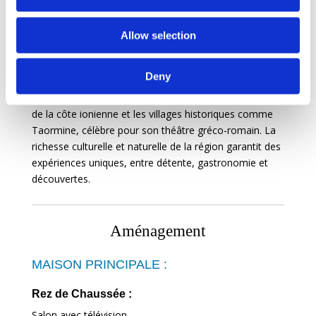
inoubliable.
Idéalement située près de Catane, cette villa est le
point de départ parfait pour explorer la Sicile et sa
Allow selection
beauté sauvage. Partez à l’aventure sur les pentes de
l’Etna pour une randonnée mémorable ou une visite
Deny
des vignobles volcaniques. À quelques minutes en
voiture, laissez-vous séduire par les plages immaculées
de la côte ionienne et les villages historiques comme
Taormine, célèbre pour son théâtre gréco-romain. La
richesse culturelle et naturelle de la région garantit des
expériences uniques, entre détente, gastronomie et
découvertes.
Aménagement
MAISON PRINCIPALE :
Rez de Chaussée :
Salon avec télévision