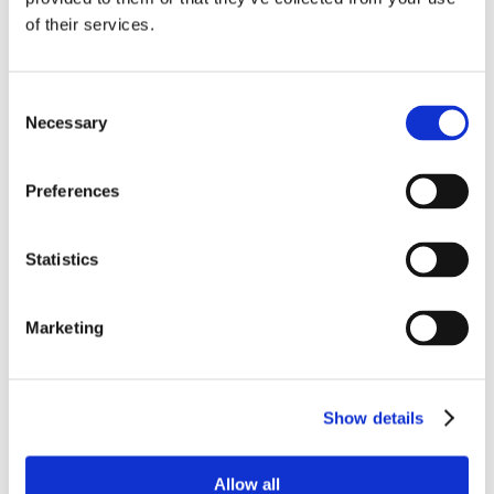
méditerranéennes, palmiers et de la belle piscine de
of their services.
13m de long ; De l’autre la terrasse qui longe la
propriété côté mer. Le tout relié par l’espace repas
extérieur pour savourer des spécialités locales, tout en
Consent
profitant d’une vue panoramique et de la brise marine.
Necessary
Selection
Les espaces de vie sont lumineux et spacieux, mettant
en valeur les baies vitrées qui offrent de superbes
panoramas.
Preferences
La décoration en noir et blanc, avec ses contrastes
saisissants, éveille l’imagination. Elle offre une toile
Statistics
élégante et neutre où chaque touche de couleur peut
révéler toute son intensité.
La cuisine moderne, entièrement équipée, ravira les
Marketing
amateurs de gastronomie et les passionnés d’art de
vivre.
Ses 4 chambres toutes avec salle de bain privée,
offrent un cocon d’élégance et d’intimité.
Show details
Alliant design contemporain et pièce d’artisanat local,
chaque détail a été pensé pour vous offrir un séjour
Allow all