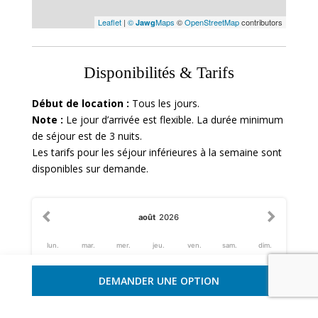
Leaflet
|
©
Maps
©
OpenStreetMap
contributors
Jawg
Disponibilités & Tarifs
Début de location :
Tous les jours.
Note :
Le jour d’arrivée est flexible. La durée minimum
de séjour est de 3 nuits.
Les tarifs pour les séjour inférieures à la semaine sont
disponibles sur demande.
août
2026
lun.
mar.
mer.
jeu.
ven.
sam.
dim.
1
2
DEMANDER UNE OPTION
3
4
5
6
7
8
9