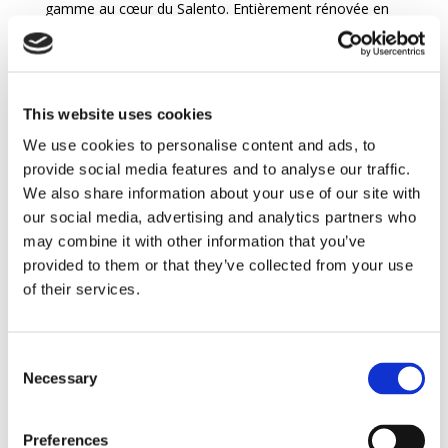
gamme au cœur du Salento. Entièrement rénovée en
2025, elle conjugue le charme authentique d’une
résidence d’époque avec le confort moderne : six
suites raffinées, huit salles de bain, de vastes espaces
de vie ainsi qu’un jardin luxuriant de plus de 4 200 m².
This website uses cookies
Pensée pour accueillir jusqu’à vingt personnes, elle
We use cookies to personalise content and ads, to
offre un cadre privilégié pour des séjours exclusifs,
mêlant tranquillité, nature et art de vivre italien.
provide social media features and to analyse our traffic.
À l’extérieur, la villa s’ouvre sur un vaste parc de 4 500
We also share information about your use of our site with
m², où arbres anciens, pelouses soignées et coins
our social media, advertising and analytics partners who
ombragés créent une atmosphère paisible. La grande
may combine it with other information that you’ve
piscine scintillante doté de plage avec hydromassage,
provided to them or that they’ve collected from your use
entourée d’espaces détente, invite aussi bien au
of their services.
farniente qu’aux moments de convivialité. Les allées du
jardin permettent des promenades reposantes tandis
que les terrasses aménagées sont idéales pour profiter
Consent
du soleil du Salento ou organiser des événements
Necessary
Selection
privés dans un cadre exceptionnel.
L’intérieur révèle des espaces élégants et lumineux, où
Preferences
le charme de la bâtisse d’origine rencontre un design