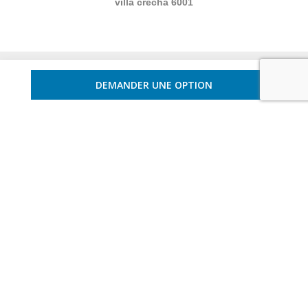
villa crecha 6001
DEMANDER UNE OPTION
NEWSLETTER