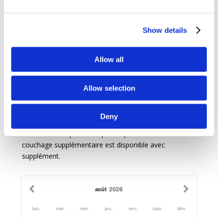
Show details
Allow all
Leaflet
|
©
Maps
©
OpenStreetMap
contributors
Jawg
Allow selection
Disponibilités & Tarifs
Deny
Note :
Le tarif publié est pour 8 personnes. Un
couchage supplémentaire est disponible avec
supplément.
août
2026
lun.
mar.
mer.
jeu.
ven.
sam.
dim.