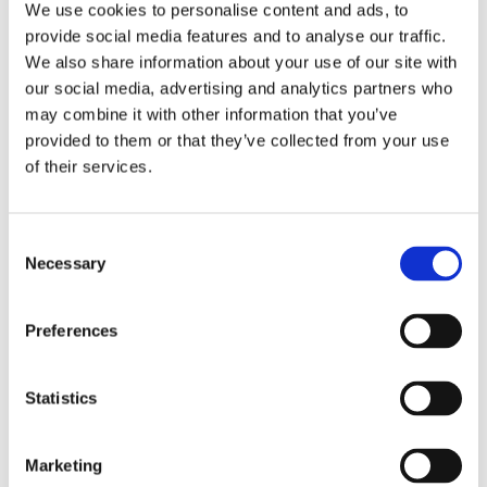
Situation
We use cookies to personalise content and ads, to
provide social media features and to analyse our traffic.
Vie quotidienne
We also share information about your use of our site with
our social media, advertising and analytics partners who
Village le plus proche : (Livadia) , Kissamos
31 km
may combine it with other information that you’ve
Ville à proximité : Chania
72 km
provided to them or that they’ve collected from your use
of their services.
Accès
Aéroport International : Chania
75 km
Consent
Loisirs
Necessary
Selection
Plage de Rocher :
0,05 km
Plage de Sable : (Keramoti beach)
2 km
Preferences
+
Statistics
−
Marketing