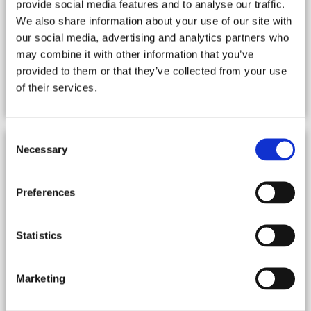
provide social media features and to analyse our traffic.
espace SPA avec une superbe piscine intérieure chauffée et
toute une équipe à votre écoute, vous attendent afin que vous
We also share information about your use of our site with
goûtiez aux joies de la détente.
lire la suite...
our social media, advertising and analytics partners who
may combine it with other information that you’ve
Tarif sur demande
provided to them or that they’ve collected from your use
of their services.
10 Personnes -
5 Chambres
Consent
Necessary
Selection
Preferences
Statistics
Marketing
Suisse, Le Valais
Châlet - Verbier