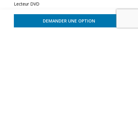
Lecteur DVD
Ascenseur
Télévision Plasma
DEMANDER UNE OPTION
Chaine HIFI
Chauffe Bottes
De sécurité
Garage
Situation
Vie quotidienne
Quartier : Sonalon
Village le plus proche : Verbier (centre ville)
1 km
Accès
Aéroport International : Genève
160 km