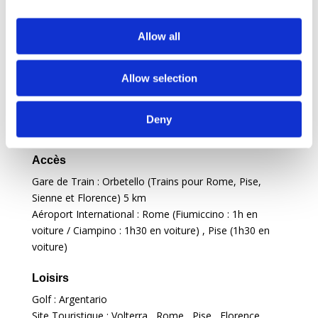
Cheminée
Allow all
Situation
Allow selection
Vie quotidienne
Village le plus proche : Orbetello
5 km
, (Ansedonia)
Deny
Ville à proximité : Capalbio
7 km
Accès
Gare de Train : Orbetello (Trains pour Rome, Pise,
Sienne et Florence)
5 km
Aéroport International : Rome (Fiumiccino : 1h en
voiture / Ciampino : 1h30 en voiture) , Pise (1h30 en
voiture)
Loisirs
Golf : Argentario
Site Touristique : Volterra , Rome , Pise , Florence ,