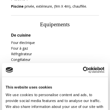
Piscine
privée, extérieure, (9m X 4m), chauffée.
Equipements
De cuisine
Four électrique
Four à gaz
Réfrigérateur
Congélateur
Machine à glacons
Cafetière Nespresso
Four micro ondes
Grille pain
This website uses cookies
Lave vaisselle
Barbecue
We use cookies to personalise content and ads, to
Table de cuisson à gaz
provide social media features and to analyse our traffic.
Bouilloire
We also share information about your use of our site with