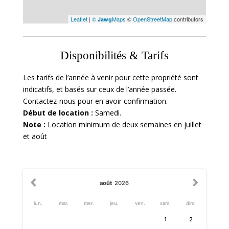
Leaflet
|
©
Maps
©
OpenStreetMap
contributors
Jawg
Disponibilités & Tarifs
Les tarifs de l’année à venir pour cette propriété sont
indicatifs, et basés sur ceux de l’année passée.
Contactez-nous pour en avoir confirmation.
Début de location :
Samedi.
Note :
Location minimum de deux semaines en juillet
et août
août
2026
lun.
mar.
mer.
jeu.
ven.
sam.
dim.
1
2