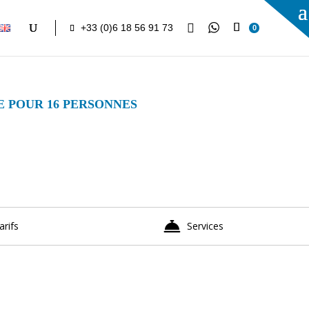

+33 (0)6 18 56 91 73
0
E POUR 16 PERSONNES
arifs
Services