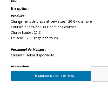
Eau
En option
Produits :
Changement de draps et serviettes : 20 € / chambre
Courses à l’arrivée : 30 € coût des courses
Chaise haute : 20 €
Lit Bébé : 20 € linge non fourni
Personnel de Maison :
Cuisinier : selon disponibilité
Prestations :
Ménage supplémentaire : 12 € / heure
DEMANDER UNE OPTION
Baby Sitting : 15 € / heure
A régler sur place
Produits :
Petits déjeuners : type continental préparation incluse,
coût des courses non inclus