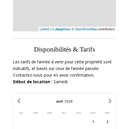
Leaflet
|
©
Maps
©
OpenStreetMap
contributors
Jawg
Disponibilités & Tarifs
Les tarifs de l’année à venir pour cette propriété sont
indicatifs, et basés sur ceux de l’année passée.
Contactez-nous pour en avoir confirmation.
Début de location :
Samedi.
août
2026
lun.
mar.
mer.
jeu.
ven.
sam.
dim.
1
2