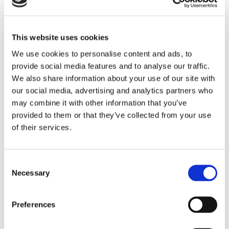
Rez de Chaussée :
Entrée
Salon - salle à manger avec cheminée, accès jardin,
This website uses cookies
accès terrasse, vue jardin, télévision
We use cookies to personalise content and ads, to
Cuisine avec accès terrasse, four à gaz, réfrigérateur,
provide social media features and to analyse our traffic.
grille pain, lave vaisselle, four micro ondes, cafetière,
We also share information about your use of our site with
table de cuisson à gaz, machine à expresso, bouilloire
our social media, advertising and analytics partners who
WC de service
may combine it with other information that you’ve
Terrasse aménagée pour le petit déjeuner avec table
provided to them or that they’ve collected from your use
pour 10 personnes et coin salon
of their services.
Terrasse aménagée vue mer entre les dunes de sables
qui se trouvent à la fin du jardin avec coin salon
Buanderie 3 marches plus bas avec fer et planche à
Consent
repasser, lave linge, sèche linge
Necessary
Selection
1er étage :
Pièce en mezzanine avec escalier en colimaçon qui
Preferences
peut accueillir un teenagers
Chambre double
avec lit 180, accès terrasse et Salle