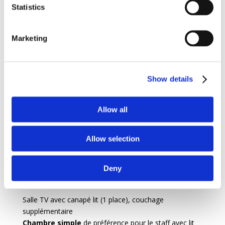
Statistics
de bain en suite avec baignoire
Chambre double
avec lit 180, accès terrasse et Salle
de bain en suite avec douche
Marketing
Chambre double
avec accès terrasse, lit 160 et Salle
de bain en suite avec douche
Chambre double
avec porte-fenêtre avec coin salle
Show details
de bain directement dans la chambre (wc, lavabo et
douche) avec lit 160, vue jardin
Chambre double
avec porte-fenêtre avec lit 180, vue
Allow all
jardin et Salle de bain en suite avec baignoire
Chambre double
avec porte fenêtre avec lit 180, vue
jardin et Salle de bain en suite avec douche
Allow selection
Salle de Bain avec wc, douche, lavabo simple
Terrasse
Deny
en mezzanine
Salle TV avec canapé lit (1 place), couchage
supplémentaire
Chambre simple
de préférence pour le staff avec lit