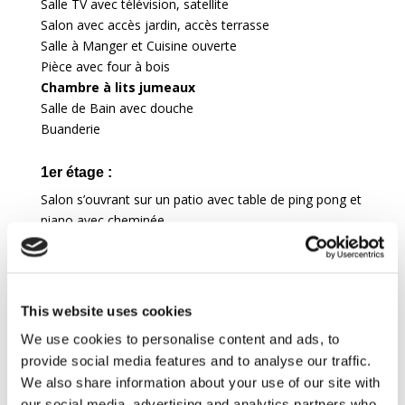
Salle TV avec télévision, satellite
Salon avec accès jardin, accès terrasse
Salle à Manger et Cuisine ouverte
Pièce avec four à bois
Chambre à lits jumeaux
Salle de Bain avec douche
Buanderie
1er étage :
Salon s’ouvrant sur un patio avec table de ping pong et
piano avec cheminée
Chambre de Maître
Suite et Chambre à lits jumeaux
et Salle de bain en suite avec douche
Chambre à lits jumeaux
Chambre de Maître
et Salle de bain en suite avec
This website uses cookies
douche
We use cookies to personalise content and ads, to
Salle de Bain
provide social media features and to analyse our traffic.
We also share information about your use of our site with
1er étage : Aile séparée, accessible par un
escalier privé
our social media, advertising and analytics partners who