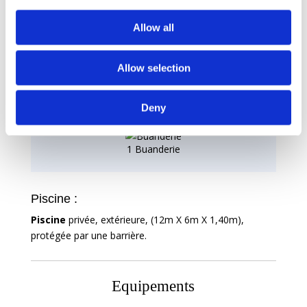
1 Pièce
Allow all
6 Chambres
Allow selection
Deny
5 Salles de Bain
1 Buanderie
Piscine :
Piscine
privée, extérieure, (12m X 6m X 1,40m),
protégée par une barrière.
Equipements