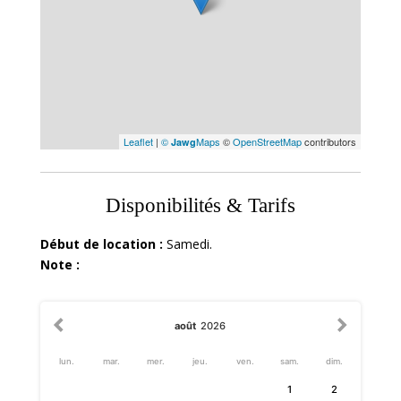
Leaflet
|
©
Maps
©
OpenStreetMap
contributors
Jawg
Disponibilités & Tarifs
Début de location :
Samedi.
Note :
août
2026
lun.
mar.
mer.
jeu.
ven.
sam.
dim.
1
2