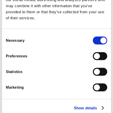
may combine it with other information that you’ve
Chambre de Maître
avec coin salon et Salle de bain
provided to them or that they’ve collected from your use
en suite avec douche
of their services.
Résumé
Consent
Necessary
Selection
1 Entrée
Preferences
1 Salle TV
Statistics
2 Salons
Marketing
1 Salle à Manger
Show details
1 Cuisine