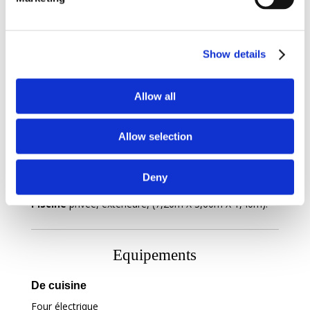
4 Chambres
4 Salles de Bain
Show details
1 Terrasse
Allow all
1 Buanderie
Allow selection
Deny
Piscine :
Piscine
privée, extérieure, (7,20m X 3,60m X 1,40m).
Equipements
De cuisine
Four électrique