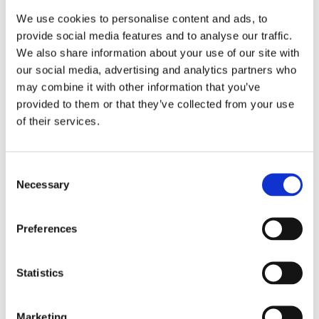
l’extérieur
We use cookies to personalise content and ads, to
Chambre double
avec mini bar et Salle de bain en
provide social media features and to analyse our traffic.
suite avec douche, sèche cheveux
We also share information about your use of our site with
our social media, advertising and analytics partners who
ANNEXE :
may combine it with other information that you’ve
provided to them or that they’ve collected from your use
Rez de Chaussée :
of their services.
Chambre double
avec mini bar
Salle de bain en suite avec douche, sèche cheveux
Consent
Necessary
Selection
Résumé
Preferences
1 Salon
Statistics
2 Cuisines
Marketing