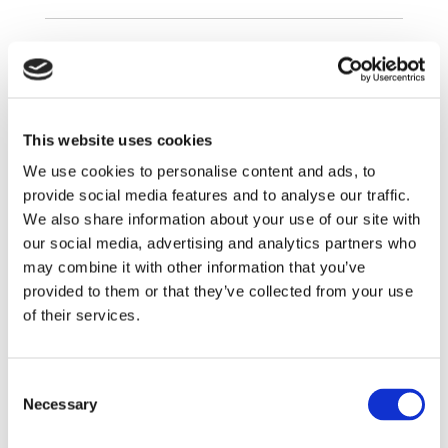
Aménagement
Rez de Chaussée :
Salon - salle à manger avec vue mer, vue piscine,
This website uses cookies
cheminée et Cuisine ouverte avec machine à expresso,
We use cookies to personalise content and ads, to
bouilloire, grille pain, lave vaisselle, réfrigérateur, four
provide social media features and to analyse our traffic.
électrique, four micro ondes, table de cuisson à gaz,
We also share information about your use of our site with
cafetière et Terrasse aménagée avec pergola, vue
our social media, advertising and analytics partners who
mer, vue piscine et Salle de Bain avec douche
may combine it with other information that you’ve
Chambre double
provided to them or that they’ve collected from your use
Chambre à lits jumeaux
Salle de bain partagée avec douche
of their services.
1er étage : accès uniquement de l’extérieur
Consent
Salon avec coin cuisine, vue mer
Necessary
Selection
Chambre double
et Salle de bain en suite avec
douche