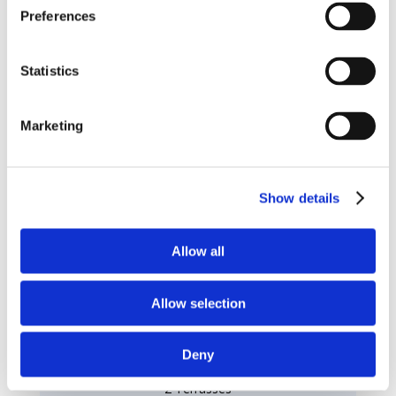
Chambre double
et Salle de bain en suite avec
Preferences
douche
Terrasse aménagée avec vue mer
Statistics
Résumé
Marketing
2 Salons
Show details
1 Cuisine
Allow all
4 Chambres
Allow selection
4 Salles de Bain
Deny
2 Terrasses