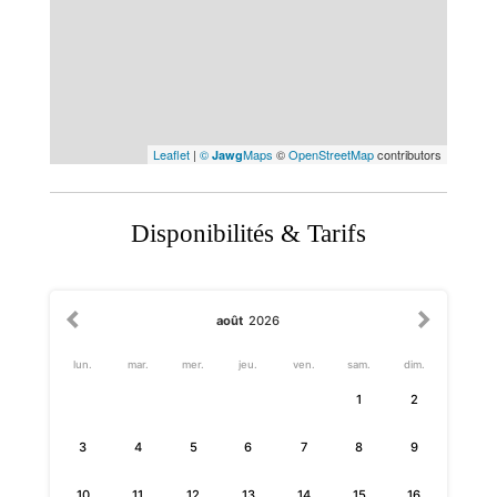
Leaflet
|
©
Maps
©
OpenStreetMap
contributors
Jawg
Disponibilités & Tarifs
août
2026
lun.
mar.
mer.
jeu.
ven.
sam.
dim.
1
2
3
4
5
6
7
8
9
10
11
12
13
14
15
16