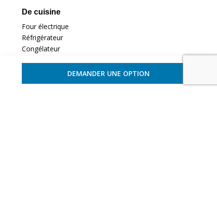
De cuisine
Four électrique
Réfrigérateur
Congélateur
Four micro ondes
Lave vaisselle
DEMANDER UNE OPTION
De confort
Lave Linge
Climatisation
Lecteur DVD
Sèche linge
Station Ipod
Coin cuisine
Télévision Plasma
Chaine HIFI