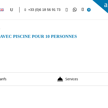

+33 (0)6 18 56 91 73
0
e
AVEC PISCINE POUR 10 PERSONNES
arifs
Services