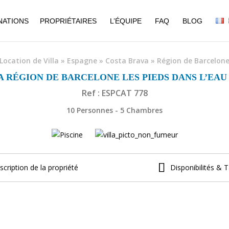
NATIONS
PROPRIÉTAIRES
L’ÉQUIPE
FAQ
BLOG
Location de Villa
»
Espagne
»
Costa Brava
»
Région de Barcelon
A RÉGION DE BARCELONE LES PIEDS DANS L’EAU 
Ref : ESPCAT 778
10 Personnes - 5 Chambres
scription de la propriété
Disponibilités & T