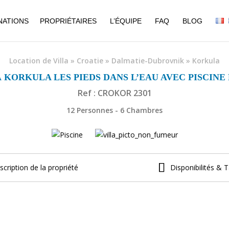
NATIONS
PROPRIÉTAIRES
L’ÉQUIPE
FAQ
BLOG
Location de Villa
»
Croatie
»
Dalmatie-Dubrovnik
»
Korkula
 KORKULA LES PIEDS DANS L’EAU AVEC PISCINE
Ref : CROKOR 2301
12 Personnes - 6 Chambres
scription de la propriété
Disponibilités & T