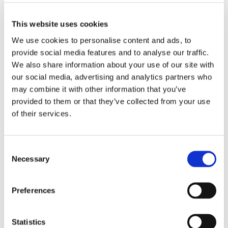
climatisation, couchage supplémentaire et Salle de
bain en suite
This website uses cookies
Terrasse
We use cookies to personalise content and ads, to
1er étage :
provide social media features and to analyse our traffic.
Chambre double
avec lit à baldaquin avec
We also share information about your use of our site with
climatisation et Salle de bain en suite
our social media, advertising and analytics partners who
Chambre double
avec lit à baldaquin avec
may combine it with other information that you’ve
climatisation, couchage supplémentaire et Salle de
provided to them or that they’ve collected from your use
bain en suite
of their services.
Chambre double
avec climatisation, couchage
supplémentaire et Salle de bain en suite
Terrasse couverte et aménagée
Consent
Necessary
Selection
ANNEXE :
Preferences
Rez de Jardin :
Salon avec bar
Chambre double
avec lit à baladaquin avec télévision,
Statistics