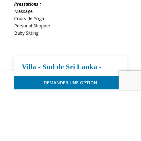
Prestations :
Massage
Cours de Yoga
Personal Shopper
Baby Sitting
Villa - Sud de Sri Lanka -
Galle
DEMANDER UNE OPTION
Ref : SRISUG 3601
16 Personnes - 8 Chambres
CONTACTEZ-NOUS
Ou contactez-nous :
+33 (0)6 18 56 91 73