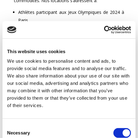
commodités. Nos locations s’adressent à:
Athlètes participant aux Jeux Olympiques de 2024 à
Paris
Spectateurs et supporters des Jeux Olympiques de
2024
Membres de la famille et amis des athlètes
This website uses cookies
organisateurs de Paris 2024, employés et bénévoles
Journalistes et membres de la presse couvrant les
We use cookies to personalise content and ads, to
Jeux Olympiques de 2024 à Paris
provide social media features and to analyse our traffic.
We also share information about your use of our site with
Entraîneurs et membres d’équipe des athlètes
our social media, advertising and analytics partners who
Sponsors et partenaires des Jeux Olympiques de
may combine it with other information that you’ve
2024
provided to them or that they’ve collected from your use
Artistes, vendeurs et entrepreneurs à la recherche
of their services.
d’opportunités pendant les Jeux olympiques
Pourquoi opter pour Bellavista pour votre
Consent
hébergement aux Jeux Olympiques de 2024 ?
Necessary
Selection