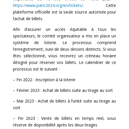
https://www.paris2024.org/en/tickets/
. Cette
plateforme officielle est la seule source autorisée pour
l’achat de billets.
Afin d’assurer un accès équitable à tous les
spectateurs, le comité organisateur a mis en place un
système de loterie. Le processus comprend
l’enregistrement, suivi de deux dessins distincts. Si vous
êtes sélectionné, vous recevrez un créneau horaire
désigné pour réserver vos billets. Le calendrier de ce
processus est le suivant :
– Fin 2022 : Inscription à la loterie
– Février 2023 : Achat de billets suite au tirage au sort
– Mai 2023 : Achat de billets à l’unité suite au tirage au
sort
– Fin 2023 : Vente de billets en temps réel, sous
réserve de disponibilité après les deux tirages