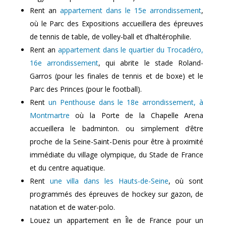
Rent an
appartement dans le 15e arrondissement
,
où le Parc des Expositions accueillera des épreuves
de tennis de table, de volley-ball et d’haltérophilie.
Rent an
appartement dans le quartier du Trocadéro,
16e arrondissement
, qui abrite le stade Roland-
Garros (pour les finales de tennis et de boxe) et le
Parc des Princes (pour le football).
Rent
un Penthouse dans le 18e arrondissement, à
Montmartre
où la Porte de la Chapelle Arena
accueillera le badminton. ou simplement d’être
proche de la Seine-Saint-Denis pour être à proximité
immédiate du village olympique, du Stade de France
et du centre aquatique.
Rent
une villa dans les Hauts-de-Seine
, où sont
programmés des épreuves de hockey sur gazon, de
natation et de water-polo.
Louez un appartement en Île de France pour un