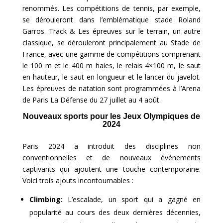
renommés. Les compétitions de tennis, par exemple,
se dérouleront dans l’emblématique stade Roland
Garros. Track & Les épreuves sur le terrain, un autre
classique, se dérouleront principalement au Stade de
France, avec une gamme de compétitions comprenant
le 100 m et le 400 m haies, le relais 4×100 m, le saut
en hauteur, le saut en longueur et le lancer du javelot.
Les épreuves de natation sont programmées à l’Arena
de Paris La Défense du 27 juillet au 4 août.
Nouveaux sports pour les Jeux Olympiques de
2024
Paris 2024 a introduit des disciplines non
conventionnelles et de nouveaux événements
captivants qui ajoutent une touche contemporaine.
Voici trois ajouts incontournables :
Climbing:
L’escalade, un sport qui a gagné en
popularité au cours des deux dernières décennies,