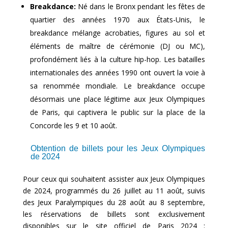
Breakdance:
Né dans le Bronx pendant les fêtes de
quartier des années 1970 aux États-Unis, le
breakdance mélange acrobaties, figures au sol et
éléments de maître de cérémonie (DJ ou MC),
profondément liés à la culture hip-hop. Les batailles
internationales des années 1990 ont ouvert la voie à
sa renommée mondiale. Le breakdance occupe
désormais une place légitime aux Jeux Olympiques
de Paris, qui captivera le public sur la place de la
Concorde les 9 et 10 août.
Obtention de billets pour les Jeux Olympiques
de 2024
Pour ceux qui souhaitent assister aux Jeux Olympiques
de 2024, programmés du 26 juillet au 11 août, suivis
des Jeux Paralympiques du 28 août au 8 septembre,
les réservations de billets sont exclusivement
disponibles sur le site officiel de Paris 2024 :