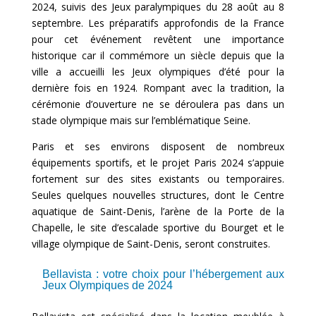
2024, suivis des Jeux paralympiques du 28 août au 8
septembre. Les préparatifs approfondis de la France
pour cet événement revêtent une importance
historique car il commémore un siècle depuis que la
ville a accueilli les Jeux olympiques d’été pour la
dernière fois en 1924. Rompant avec la tradition, la
cérémonie d’ouverture ne se déroulera pas dans un
stade olympique mais sur l’emblématique Seine.
Paris et ses environs disposent de nombreux
équipements sportifs, et le projet Paris 2024 s’appuie
fortement sur des sites existants ou temporaires.
Seules quelques nouvelles structures, dont le Centre
aquatique de Saint-Denis, l’arène de la Porte de la
Chapelle, le site d’escalade sportive du Bourget et le
village olympique de Saint-Denis, seront construites.
Bellavista : votre choix pour l’hébergement aux
Jeux Olympiques de 2024