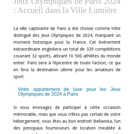
Jeux Olympiques de Paris 2024
: Accueil dans la Ville Lumière
La ville captivante de Paris a été choisie comme hôte
distingué des Jeux Olympiques de 2024, marquant un
moment historique pour la France. Cet événement
extraordinaire englobera un total de 329 compétitions
couvrant 32 sports, attirant 10 500 athlètes du monde
entier. Paris sera à l’épicentre de toute l’action, ce qui
en fera la destination ultime pour les amateurs de
sport.
Votre appartement de luxe pour les Jeux
Olympiques de 2024 à Paris
Si vous envisagez de participer à cette occasion
mémorable, mais que vous n’êtes pas certain de votre
hébergement, vous êtes au bon endroit! Bellavista, l’un
des principaux fournisseurs de location meublée à