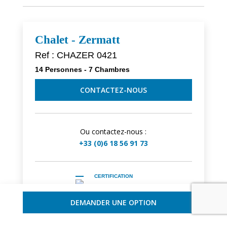
Chalet - Zermatt
Ref : CHAZER 0421
14 Personnes - 7 Chambres
CONTACTEZ-NOUS
Ou contactez-nous :
+33 (0)6 18 56 91 73
CERTIFICATION
Une maison choisie et inspectée avec soin, vos
DEMANDER UNE OPTION
vacances idéales créées entièrement sur-mesure,
un service d’excellence garanti par notre équipe.