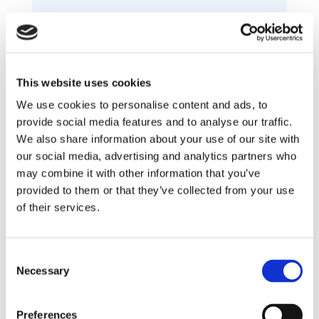
1 Entrée
This website uses cookies
1 Salle TV
We use cookies to personalise content and ads, to
provide social media features and to analyse our traffic.
1 Salon
We also share information about your use of our site with
our social media, advertising and analytics partners who
1 Cuisine
may combine it with other information that you’ve
provided to them or that they’ve collected from your use
of their services.
7 Chambres
7 Salles de Bain
Consent
Necessary
Selection
2 WC
Preferences