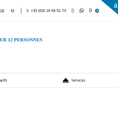

+33 (0)6 18 56 91 73
0
OUR 12 PERSONNES
arifs
Services