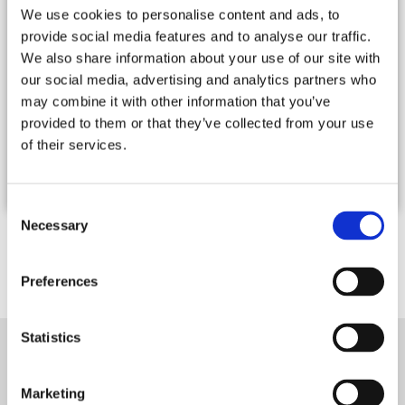
sur l’île préservée de Paxos, à seulement 1,5 km du charmant
We use cookies to personalise content and ads, to
port de Loggos et à 1 minute au dessus de la plage quasi
secrète de Fykia, la Villa est une propriété d’exception, pensée
provide social media features and to analyse our traffic.
pour les amateurs de discrétion, de confort et de beauté
We also share information about your use of our site with
méditerranéenne.Cette résidence de 600 m² habillée de
our social media, advertising and analytics partners who
marbre s’intègre avec élégance dans son environnement...
lire
la suite...
may combine it with other information that you’ve
provided to them or that they’ve collected from your use
Tarifs : De 19 500 € à 28 000 € / semaine
of their services.
11 Personnes -
5 Chambres
Consent
Necessary
Selection
1 / 1
Résultats suivants
Preferences
Statistics
NEWSLETTER
Marketing