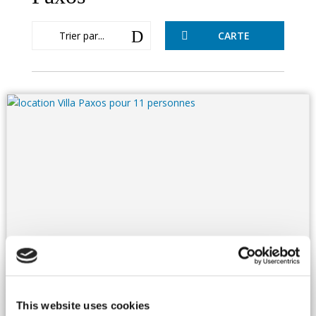
D
Trier par...
CARTE

Grèce, Iles Ioniennes
Villa - Paxos
Ref : IONPAX 009
Une villa confidentielle et raffinée, les pieds dans l’eau.Nichée
This website uses cookies