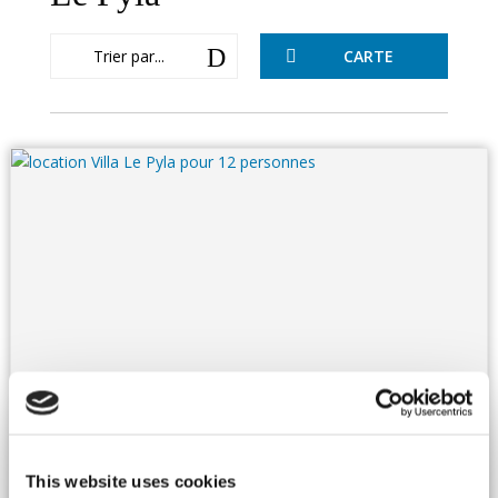
D
Trier par...
CARTE

France, Sud Ouest
Villa - Le Pyla
Ref : LANPYL 018
En première ligne, pieds dans l'eau et juste en face de la pointe
This website uses cookies