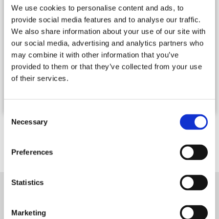
du cap ferret, la maison (refaite en 2006) offre une vue
We use cookies to personalise content and ads, to
imprenable sur le bassin avec un soleil couchant en droite
ligne. La propriété se compose de trois maisons. En extérieur,
provide social media features and to analyse our traffic.
vous apprécierez le jardin de 2600 m2, la terrasse ensoleillée
We also share information about your use of our site with
pour regarder le panorama sur le bassin et le patio pour
our social media, advertising and analytics partners who
déjeuner à l’abri du vent. La « beach house » est située juste
au-dessus...
lire la suite...
may combine it with other information that you’ve
provided to them or that they’ve collected from your use
Tarifs : De 11 100 € à 13 000 € / semaine
of their services.
12 Personnes -
8 Chambres
Consent
Necessary
Selection
1 / 1
Résultats suivants
Preferences
Statistics
NEWSLETTER
Marketing