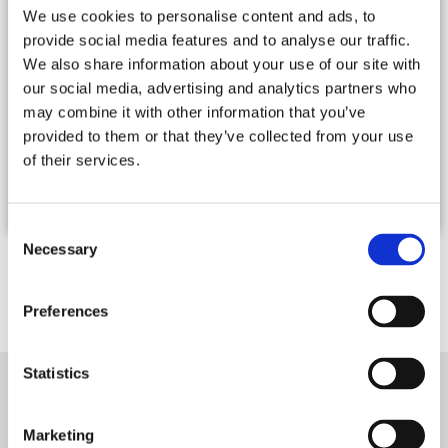
la vie quotidienne parfois trop trépidante... Se baigner aux
We use cookies to personalise content and ads, to
Sables Rouges situés à 2 minutes à pied, s'étendre sur le sable
fin de la plage des Grands Sables, ou tout simplement faire
provide social media features and to analyse our traffic.
une promenade sur fond d'océan... telles sont les occupations
We also share information about your use of our site with
que vous y trouverez ! La propriétaire, passionnée de vieilles
our social media, advertising and analytics partners who
pierres et restauratrice de talent vous accueillera avec...
lire la
suite...
may combine it with other information that you’ve
provided to them or that they’ve collected from your use
Tarifs : De 5 560 € à 6 260 € / semaine
of their services.
10 Personnes -
5 Chambres
Consent
Necessary
Selection
1 / 1
Résultats suivants
Preferences
Statistics
NEWSLETTER
Marketing