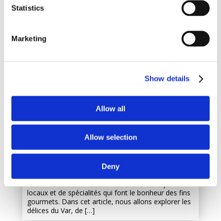
Statistics
Marketing
Show details
Allow all
UN TOUR EN CUISINE:
DÉCOUVREZ LES SPÉCIALITÉS DU
Allow selection
VAR
Le Var, département emblématique de la Provence,
est une terre de saveurs et de traditions culinaires.
Deny
Avec son climat méditerranéen et son terroir riche,
ce coin de France offre une abondance de produits
locaux et de spécialités qui font le bonheur des fins
gourmets. Dans cet article, nous allons explorer les
délices du Var, de […]