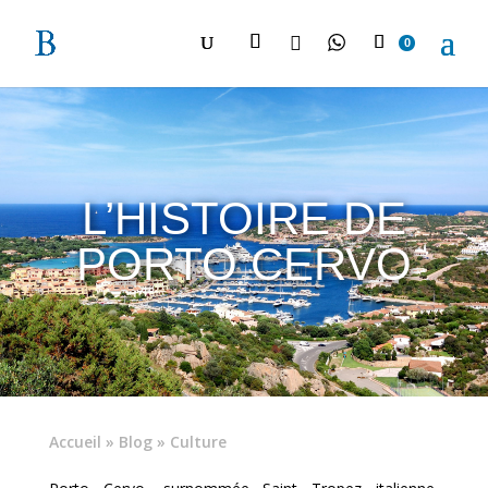

0
L’HISTOIRE DE
PORTO CERVO
Accueil
»
Blog
»
Culture